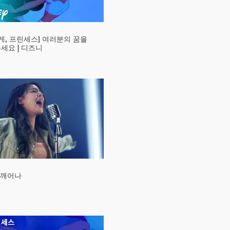
메카물 #투니버스 #또봇 #카봇 #뿔조합 #
메카물
벅스봇개조 #벅스봇조합
게, 프린세스] 여러분의 꿈을
세요 | 디즈니
 깨어나