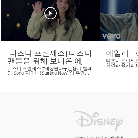
[디즈니 프린세스] 디즈니
에일리 -
팬들을 위해 보내온 에일
디즈니 프린세스
친절과 용기의 메세지 2021
리의 깜짝 인사 영상👋
디즈니 프린세스 #세상을바꾸는용기 캠페
의 마음 속에 
인 Song ‘깨어나(Starting Now)’의 주인공
모습을 기억하고
에일리가 전하는 깜짝 인사! 에일리가 전하
들로 가득한 세상
는 캠페인 Song ‘깨어나’의 용기있는 메시
니 프린세스 ‘얼티밋 프린세스 셀레브레이
지와 에일리의 최애 디즈니 프린세스 OST
션’ 세상을 바꾸는 용기 숨겨진 당신의 모
까지!! 인터뷰 도중 디즈니 프린세스 OST
습이 깨어날수있게,
를 직접 라이브로 불렀다는 소문이 있다던
사항은 디즈니 
데..! (소곤소곤) #디즈니 #디즈니프린세스
Music video by
2021 #세상을바꾸는용기 #에일리 #Ailee #
2021 Walt Disn
깨어나 ▶ 디즈니 프린세스 OST 감상하기
https://disneymusic.co/DisneyPrincessKorea
▶ 디즈니코리아 구독하기
https://www.youtube.com/user/DisneyMovieKr
- 페이스북 :
http://www.facebook.com/disneykorea - 인
스타그램 :