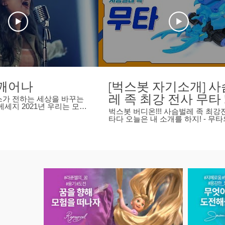
 깨어나
[벅스봇 자기소개] 
레 족 최강 전사 무타 
가 전하는 세상을 바꾸는
년 우리는 모두
틀에서 이기는 뿔 사
벅스봇 버디온!!! 사슴벌레 족 최강전사 무
자리하는 디즈니 프린세스의
타다 오늘은 내 소개를 하지! - 무
 더 용감하고 친절한 사람
대공개
에서 이기는 턱 사용법 '00:28' 좋아요와 구
을 만들고자 합니다. 디즈
독, 댓글은 벅스봇버디온 채널에 힘
구 채널 구독하기
https://www.youtube.com/channel/
 Starting Now! 자세한
#벅스봇 #벅스봇이그니션 #벅스
소셜에서 확인하세요.
#버디온 #벅스봇장난감 #벅스봇
 Ailee performing 깨어나. ©
#벅스봇1화 #벅스봇10화 #강마루 #카로스
ey Records
#무타 #켄타우로스 #가라파 #헤
#코카서스 #람프리마 #미노스 #
#스마트라 #장수풍뎅이 #사슴벌레 #만화
#애니메이션 #toy #장난감 #장난감
메카물 #투니버스 #또봇 #카봇