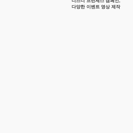
디즈니 프린세스 캠페인,
http://instagram.com/disneykorea
​다양한 이벤트 영상 제작
(@disneykorea) - 홈페이지 :
http://www.disney.co.kr