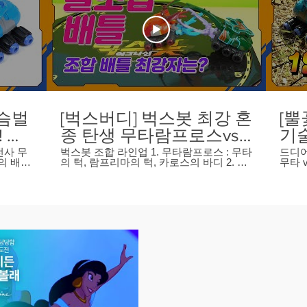
사슴벌
[벅스버디] 벅스봇 최강 혼
[뿔
! 배
종 탄생 무타람프로스vs
기술
용법
기라우로스? 벅스봇 최강
기라
벅스봇 조합 라인업 1. 무타람프로스 : 무타
드디어 만났다! 
타의 배틀
의 턱, 람프리마의 턱, 카로스의 바디 2. 켄
무타 
턱과 몸통을 찾는 대결!!
벅
타서스 : 켄타우로스의 뿔, 코카서의 바디
까요?
이 된다
3. 기라우로스 : 기라파의 턱, 켄타우로스의
자를
벅스봇
바디 4. 미노트라클레스 : 미노스의 턱, 수
니션 
UC0BA...
마트라의 턱, 헤라클레스의 바디 5. 카로멜
배틀 꿀
봇버디온
리노스 : 카로스의 뿔, 멜리아스의 턱, 미노
독, 
불꽃대결
스의 바디 채널 구독하기
구 채널 구독하기
https://www.youtube.com/channel/UC0BA...
https
라클레스
#벅스봇 #벅스봇이그니션 #벅스봇버디온
#벅스
멜리아스
#버디온 #벅스봇장난감 #벅스봇불꽃대결
#버디
#벅스봇1화 #벅스봇10화 #강마루 #카로스
#벅스봇1
리뷰 #
#무타 #켄타우로스 #가라파 #헤라클레스
#무타
#코카서스 #람프리마 #미노스 #멜리아스
#코카
#스마트라 #장수풍뎅이 #사슴벌레 #만화
#스마트라 #장수풍뎅이
#애니메이션 #toy #장난감 #장난감리뷰 #
#애니